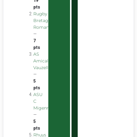
19
pts
Rugby
Bretagne
Romantique
—
7
pts
AS
Amicale
Vauzelles
—
5
pts
ASU
C
Migennes
—
5
pts
Rhuys