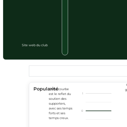
Site web du club
Popularité
Cette courbe
g
1
est le reflet du
soutien des
supporters,
avec ses temps
0
forts et ses
temps creux.