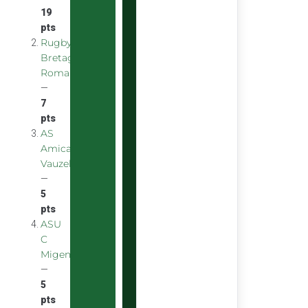
19
pts
Rugby
Bretagne
Romantique
—
7
pts
AS
Amicale
Vauzelles
—
5
pts
ASU
C
Migennes
—
5
pts