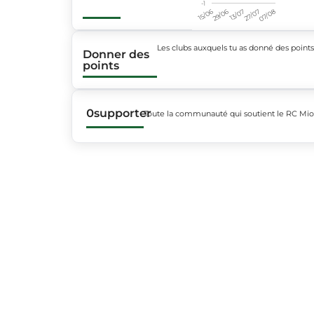
-1
15/06
29/06
13/07
27/07
07/08
Les clubs auxquels tu as donné des point
Donner des
points
0
supporter
Toute la communauté qui soutient le RC Mi