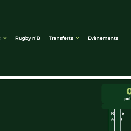
s
Rugby n’B
Transferts
Evènements
Ligue
Ville
:
:
poi
Auvergne
Mions
-
Rhône
Alpes