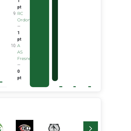
1
pt
RC
Ordon
—
1
pt
A
AS
Fresnes
—
0
pt