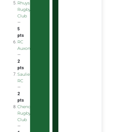
Rhuys
Rugby
Club
—
5
pts
RC
Auxonnais
—
2
pts
Saulieu
RC
—
2
pts
Chenove
Rugby
Club
—