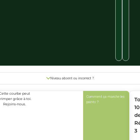
Niveau absent ou incorrect ?
Cette courbe peut
Comment ça marche les
rimper grâce à toi.
T
points ?
Rejoins-nous.
10
d
R
3