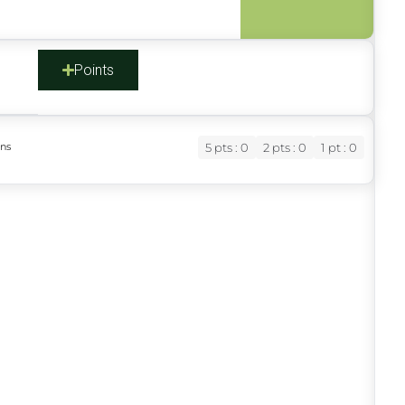
s
Points
ons
5 pts : 0
2 pts : 0
1 pt : 0