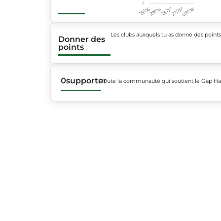
-1
15/06
29/06
13/07
27/07
07/08
Les clubs auxquels tu as donné des point
Donner des
points
0
supporter
Toute la communauté qui soutient le Gap H