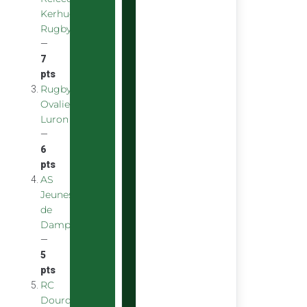
Kerhuon
Rugby
—
7
pts
Rugby
Ovalie
Luron
—
6
pts
AS
Jeunes
de
Dampniat
—
5
pts
RC
Dourdan