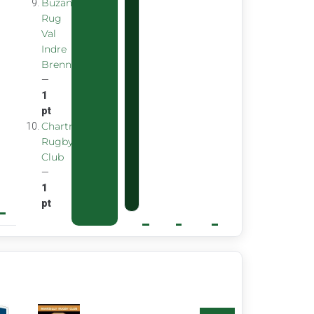
Buzancais
Rug
Val
Indre
Brenne
—
1
pt
Chartreuse
Rugby
Club
—
1
pt