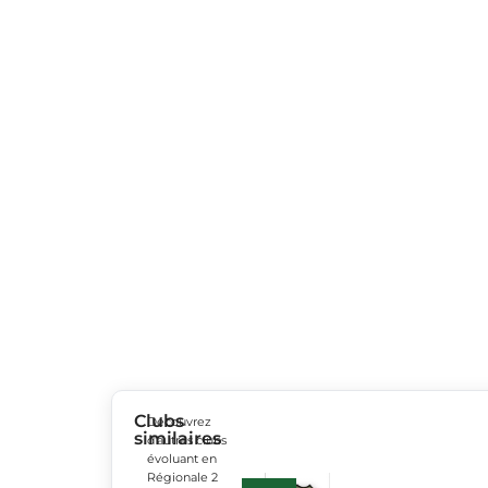
Clubs
Découvrez
similaires
d’autres clubs
évoluant en
Régionale 2