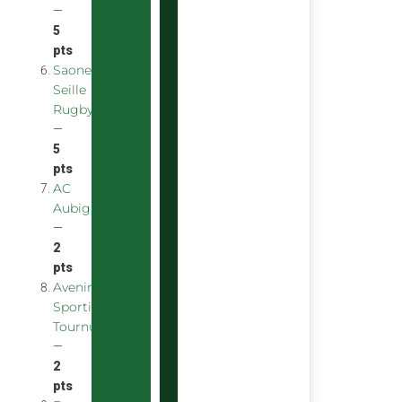
—
5
pts
Saone
Seille
Rugby
—
5
pts
AC
Aubigny
—
2
pts
Avenir
Sportif
Tournus
—
2
pts