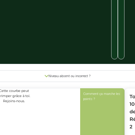
Niveau absent ou incorrect ?
Cette courbe peut
Comment ça marche les
rimper grâce à toi.
T
points ?
Rejoins-nous.
10
d
R
2