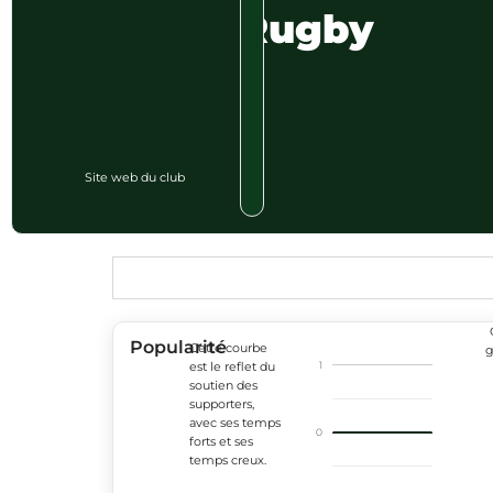
Rugby
Site web du club
Popularité
Cette courbe
g
1
est le reflet du
soutien des
supporters,
avec ses temps
0
forts et ses
temps creux.