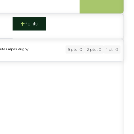
s
Points
autes Alpes Rugby
5 pts : 0
2 pts : 0
1 pt : 0