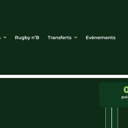
s
Rugby n’B
Transferts
Evènements
Ligue
Ville
:
:
poi
PACA
Gap