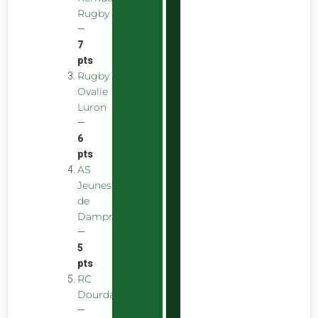
Rugby
—
7
pts
Rugby
Ovalie
Luron
—
6
pts
AS
Jeunes
de
Dampniat
—
5
pts
RC
Dourdan
—