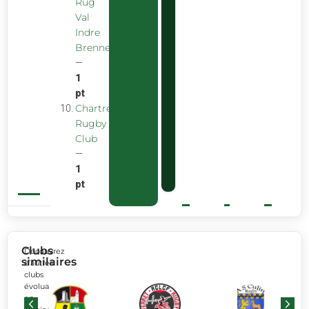
Rug
Val
Indre
Brenne
—
1
pt
Chartreuse
Rugby
Club
—
1
pt
Clubs
Découvrez
similaires
d’autres
clubs
évoluant
en