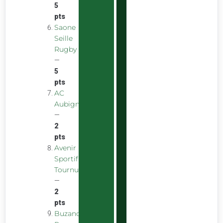
5
pts
Saone
Seille
Rugby
—
5
pts
AC
Aubigny
—
2
pts
Avenir
Sportif
Tournus
—
2
pts
Buzancais