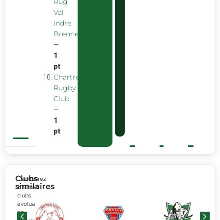
Rug
Val
Indre
Brenne
—
1
pt
Chartreuse
Rugby
Club
—
1
pt
Clubs
Découvrez
similaires
d’autres
clubs
évoluant
en