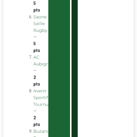
5
pts
Saone
Seille
Rugby
—
5
pts
AC
Aubigny
—
2
pts
Avenir
Sportif
Tournus
—
2
pts
Buzancais