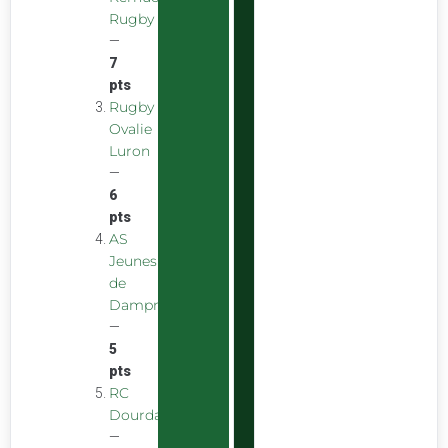
Rugby
—
7
pts
Rugby
Ovalie
Luron
—
6
pts
AS
Jeunes
de
Dampniat
—
5
pts
RC
Dourdan
—