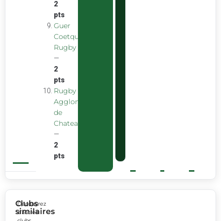
2
pts
Guer
Coetquidan
Rugby
—
2
pts
Rugby
Agglomeration
de
Chateaubourg
—
2
pts
Clubs
Découvrez
similaires
d’autres
clubs