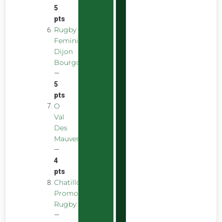
5
pts
Rugby
Feminin
Dijon
Bourgogne
—
5
pts
O
Val
Des
Mauves
—
4
pts
Chatillon
Promotion
Rugby
—