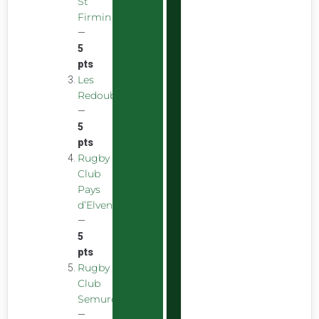
St
Firmin
—
5
pts
Les
Redoubstables
—
5
pts
Rugby
Club
Pays
d’Elven
—
5
pts
Rugby
Club
Semurois
—