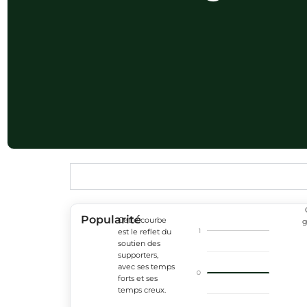
Popularité
Cette courbe
g
1
est le reflet du
soutien des
supporters,
avec ses temps
0
forts et ses
temps creux.