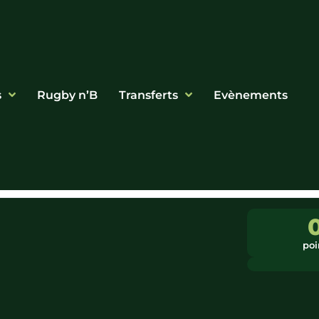
s
Rugby n’B
Transferts
Evènements
poi