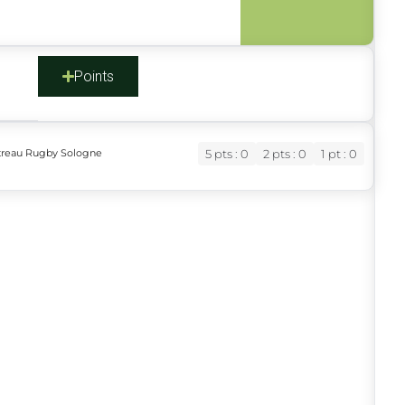
s
Points
streau Rugby Sologne
5 pts : 0
2 pts : 0
1 pt : 0