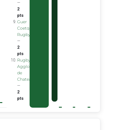
—
2
pts
Guer
Coetquidan
Rugby
—
2
pts
Rugby
Agglomeration
de
Chateaubourg
—
2
pts