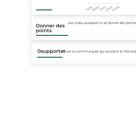
-1
15/06
29/06
13/07
27/07
07/08
Les clubs auxquels tu as donné des point
Donner des
points
0
supporter
Toute la communauté qui soutient le Mene