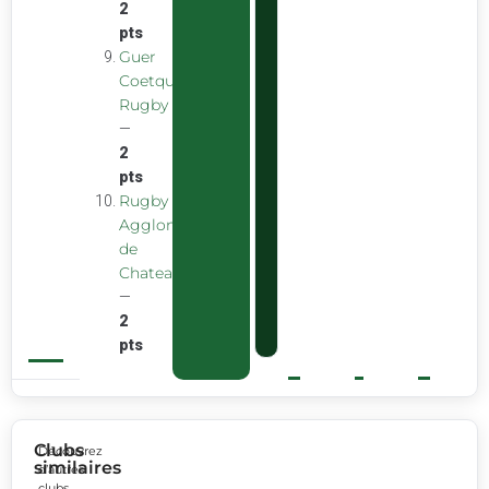
2
pts
Guer
Coetquidan
Rugby
—
2
pts
Rugby
Agglomeration
de
Chateaubourg
—
2
pts
Clubs
Découvrez
similaires
d’autres
clubs