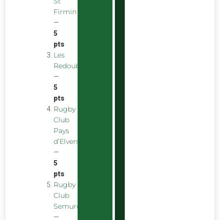
St
Firmin
—
5
pts
Les
Redoubstables
—
5
pts
Rugby
Club
Pays
d’Elven
—
5
pts
Rugby
Club
Semurois
—