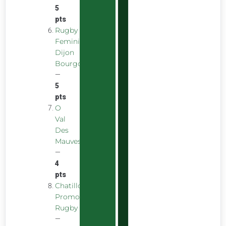
5
pts
Rugby
Feminin
Dijon
Bourgogne
—
5
pts
O
Val
Des
Mauves
—
4
pts
Chatillon
Promotion
Rugby
—