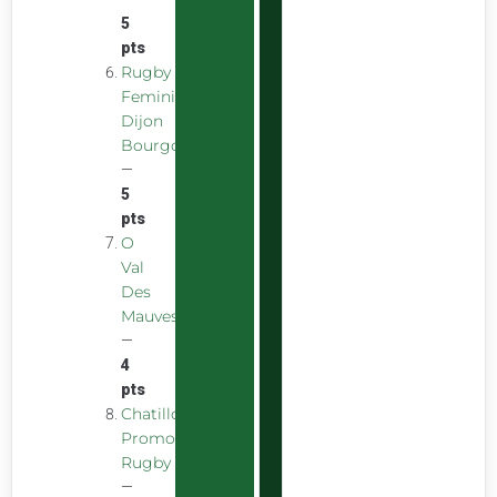
5
pts
Rugby
Feminin
Dijon
Bourgogne
—
5
pts
O
Val
Des
Mauves
—
4
pts
Chatillon
Promotion
Rugby
—