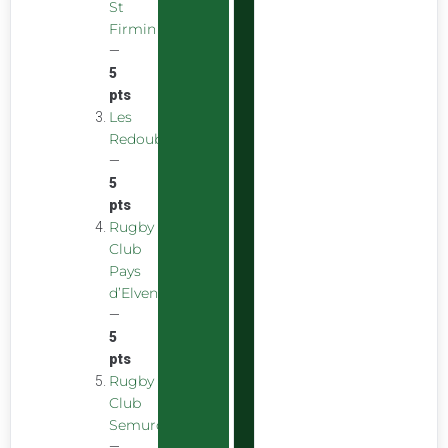
St
Firmin
—
5
pts
Les
Redoubstables
—
5
pts
Rugby
Club
Pays
d’Elven
—
5
pts
Rugby
Club
Semurois
—