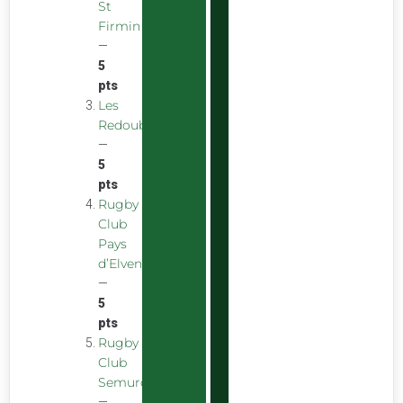
St
Firmin
—
5
pts
Les
Redoubstables
—
5
pts
Rugby
Club
Pays
d’Elven
—
5
pts
Rugby
Club
Semurois
—