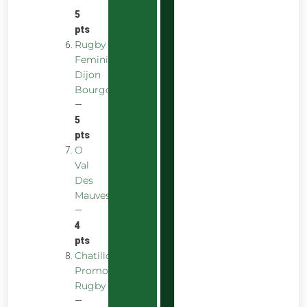
5
pts
Rugby
Feminin
Dijon
Bourgogne
—
5
pts
O
Val
Des
Mauves
—
4
pts
Chatillon
Promotion
Rugby
—