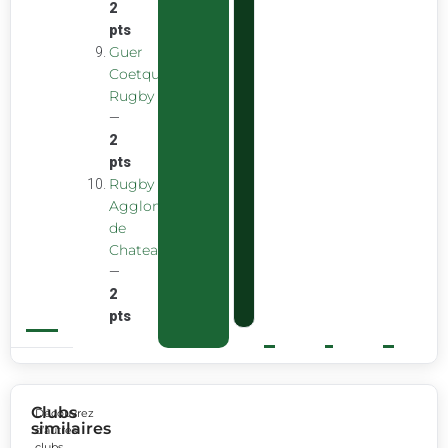
2
pts
Guer
Coetquidan
Rugby
—
2
pts
Rugby
Agglomeration
de
Chateaubourg
—
2
pts
Clubs
Découvrez
similaires
d’autres
clubs