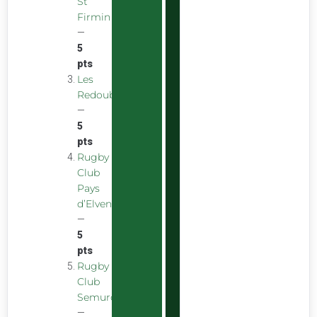
St
Firmin
—
5
pts
Les
Redoubstables
—
5
pts
Rugby
Club
Pays
d’Elven
—
5
pts
Rugby
Club
Semurois
—