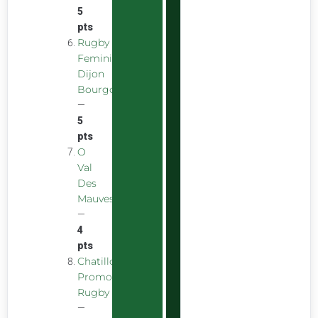
5
pts
Rugby
Feminin
Dijon
Bourgogne
—
5
pts
O
Val
Des
Mauves
—
4
pts
Chatillon
Promotion
Rugby
—