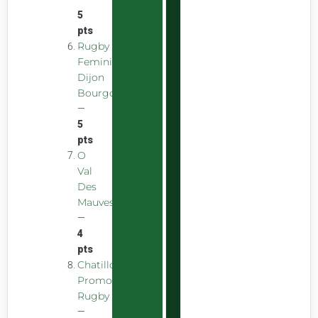
5
pts
Rugby
Feminin
Dijon
Bourgogne
—
5
pts
O
Val
Des
Mauves
—
4
pts
Chatillon
Promotion
Rugby
—