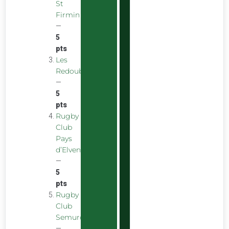
St
Firmin
—
5
pts
Les
Redoubstables
—
5
pts
Rugby
Club
Pays
d’Elven
—
5
pts
Rugby
Club
Semurois
—