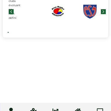
clubs
évoluant
en
Non
défini