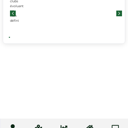
clubs
évoluant
en
Non
défini