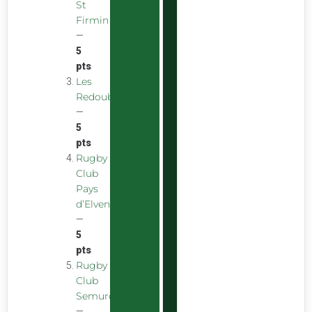
St
Firmin
—
5
pts
Les
Redoubstables
—
5
pts
Rugby
Club
Pays
d’Elven
—
5
pts
Rugby
Club
Semurois
—