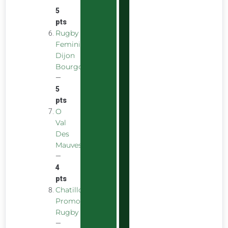
5
pts
Rugby
Feminin
Dijon
Bourgogne
—
5
pts
O
Val
Des
Mauves
—
4
pts
Chatillon
Promotion
Rugby
—