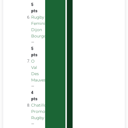
5
pts
Rugby
Feminin
Dijon
Bourgogne
—
5
pts
O
Val
Des
Mauves
—
4
pts
Chatillon
Promotion
Rugby
—