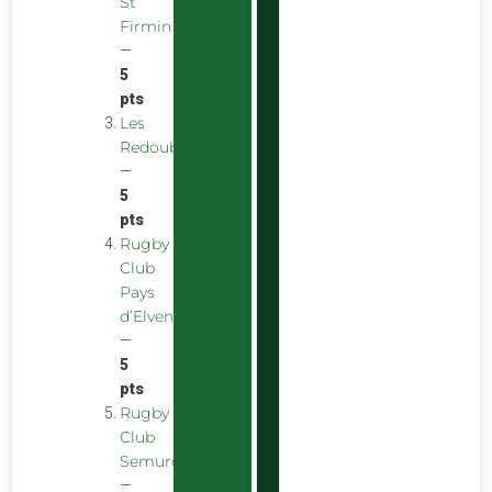
St
Firmin
—
5
pts
Les
Redoubstables
—
5
pts
Rugby
Club
Pays
d’Elven
—
5
pts
Rugby
Club
Semurois
—