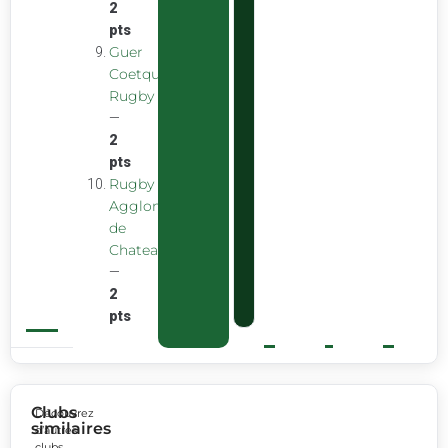
2
pts
Guer
Coetquidan
Rugby
—
2
pts
Rugby
Agglomeration
de
Chateaubourg
—
2
pts
Clubs
Découvrez
similaires
d’autres
clubs