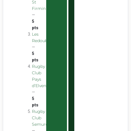
St
Firmin
—
5
pts
Les
Redoubstables
—
5
pts
Rugby
Club
Pays
d’Elven
—
5
pts
Rugby
Club
Semurois
—