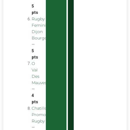
5
pts
Rugby
Feminin
Dijon
Bourgogne
—
5
pts
O
Val
Des
Mauves
—
4
pts
Chatillon
Promotion
Rugby
—