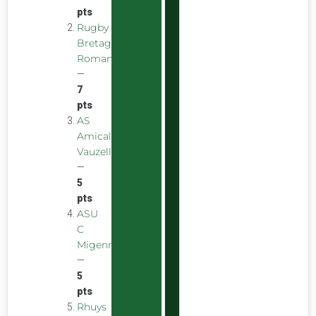
pts
Rugby
Bretagne
Romantique
—
7
pts
AS
Amicale
Vauzelles
—
5
pts
ASU
C
Migennes
—
5
pts
Rhuys