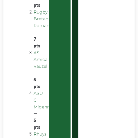
pts
Rugby
Bretagne
Romantique
—
7
pts
AS
Amicale
Vauzelles
—
5
pts
ASU
C
Migennes
—
5
pts
Rhuys