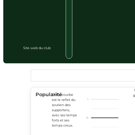
Site web du club
Popularité
Cette courbe
g
1
est le reflet du
soutien des
supporters,
avec ses temps
0
forts et ses
temps creux.