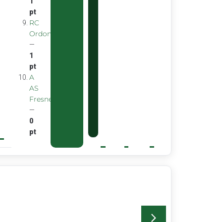
1
pt
RC
Ordon
—
1
pt
A
AS
Fresnes
—
0
pt