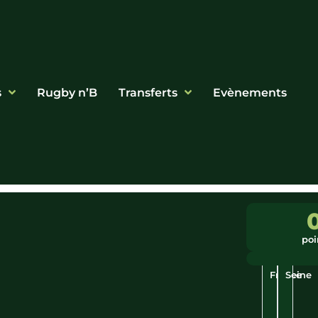
s
Rugby n’B
Transferts
Evènements
Ligue
Ville
:
:
poi
Ile
Asnièr
De
Sur-
France
Seine