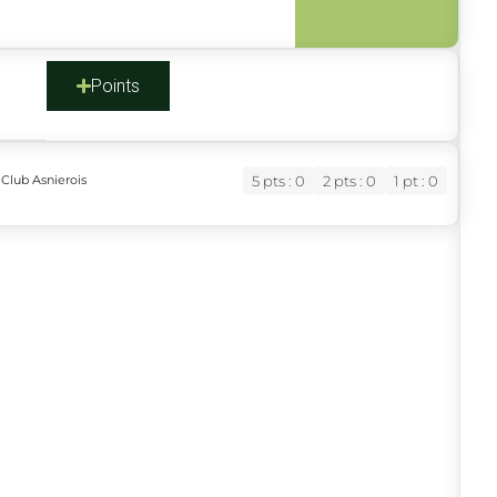
s
Points
Club Asnierois
5 pts : 0
2 pts : 0
1 pt : 0