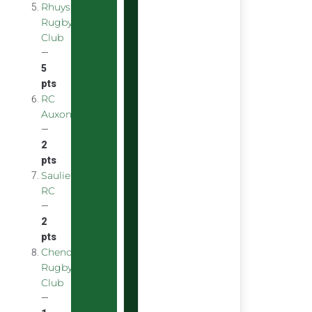
Rhuys
Rugby
Club
—
5
pts
RC
Auxonnais
—
2
pts
Saulieu
RC
—
2
pts
Chenove
Rugby
Club
—