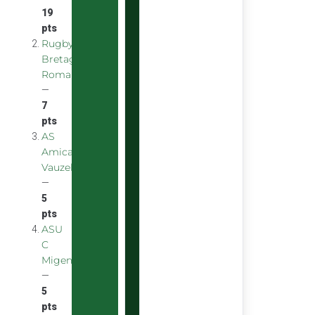
19
pts
Rugby
Bretagne
Romantique
—
7
pts
AS
Amicale
Vauzelles
—
5
pts
ASU
C
Migennes
—
5
pts