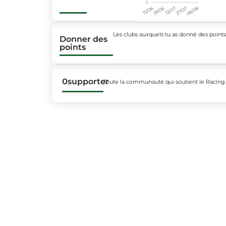
-1
15/06
29/06
13/07
27/07
06/08
Les clubs auxquels tu as donné des point
Donner des
points
0
supporter
Toute la communauté qui soutient le Racing 