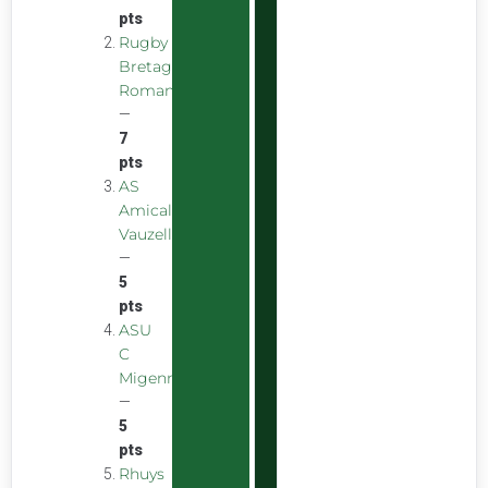
pts
Rugby
Bretagne
Romantique
—
7
pts
AS
Amicale
Vauzelles
—
5
pts
ASU
C
Migennes
—
5
pts
Rhuys