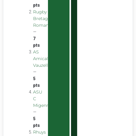
pts
Rugby
Bretagne
Romantique
—
7
pts
AS
Amicale
Vauzelles
—
5
pts
ASU
C
Migennes
—
5
pts
Rhuys