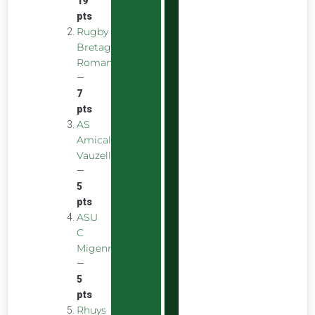
19
pts
Rugby
Bretagne
Romantique
—
7
pts
AS
Amicale
Vauzelles
—
5
pts
ASU
C
Migennes
—
5
pts
Rhuys