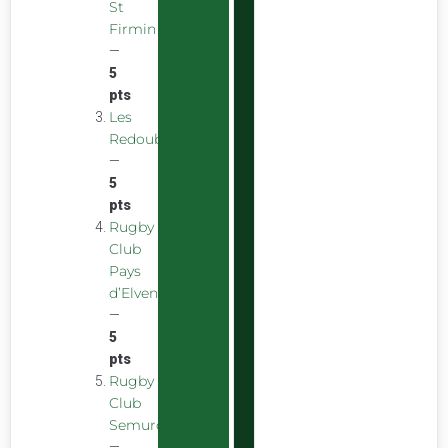
St
Firmin
—
5
pts
Les
Redoubstables
—
5
pts
Rugby
Club
Pays
d’Elven
—
5
pts
Rugby
Club
Semurois
—