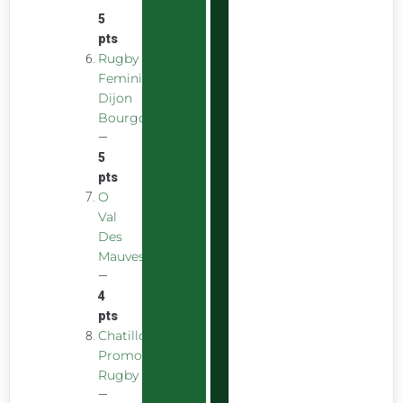
5
pts
Rugby
Feminin
Dijon
Bourgogne
—
5
pts
O
Val
Des
Mauves
—
4
pts
Chatillon
Promotion
Rugby
—