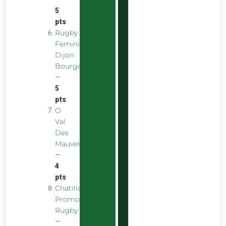
5
pts
Rugby
Feminin
Dijon
Bourgogne
—
5
pts
O
Val
Des
Mauves
—
4
pts
Chatillon
Promotion
Rugby
—