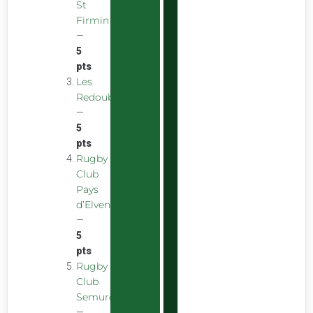
St
Firmin
—
5
pts
Les
Redoubstables
—
5
pts
Rugby
Club
Pays
d’Elven
—
5
pts
Rugby
Club
Semurois
—