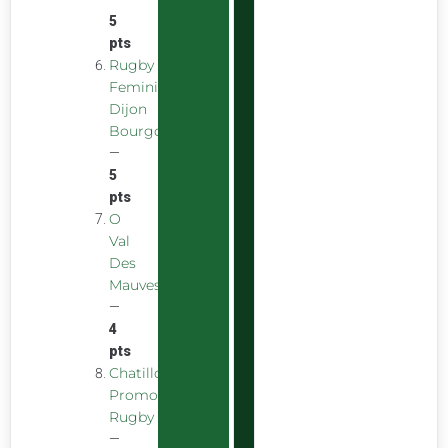
5
pts
Rugby
Feminin
Dijon
Bourgogne
—
5
pts
O
Val
Des
Mauves
—
4
pts
Chatillon
Promotion
Rugby
—