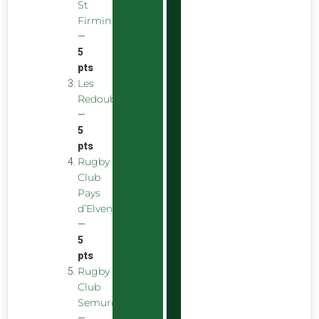
St
Firmin
—
5
pts
Les
Redoubstables
—
5
pts
Rugby
Club
Pays
d’Elven
—
5
pts
Rugby
Club
Semurois
—