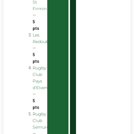
St
Firmin
—
5
pts
Les
Redoubstables
—
5
pts
Rugby
Club
Pays
d’Elven
—
5
pts
Rugby
Club
Semurois
—