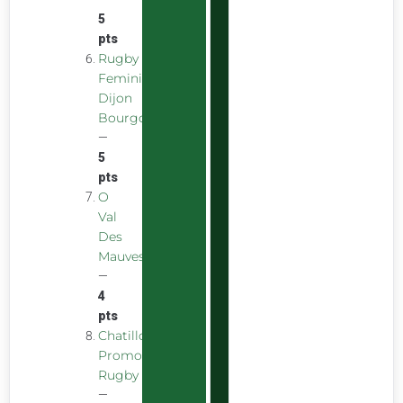
5
pts
Rugby
Feminin
Dijon
Bourgogne
—
5
pts
O
Val
Des
Mauves
—
4
pts
Chatillon
Promotion
Rugby
—