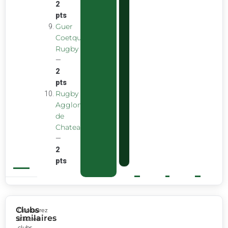
2
pts
Guer
Coetquidan
Rugby
—
2
pts
Rugby
Agglomeration
de
Chateaubourg
—
2
pts
Clubs
Découvrez
similaires
d’autres
clubs