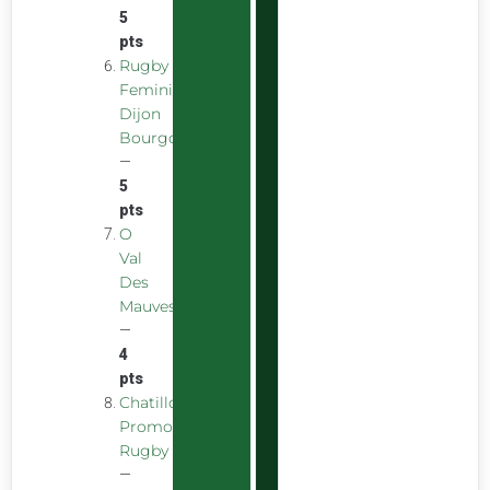
5
pts
Rugby
Feminin
Dijon
Bourgogne
—
5
pts
O
Val
Des
Mauves
—
4
pts
Chatillon
Promotion
Rugby
—