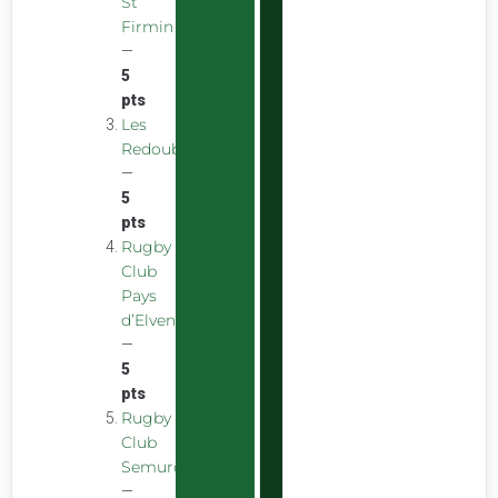
St
Firmin
—
5
pts
Les
Redoubstables
—
5
pts
Rugby
Club
Pays
d’Elven
—
5
pts
Rugby
Club
Semurois
—