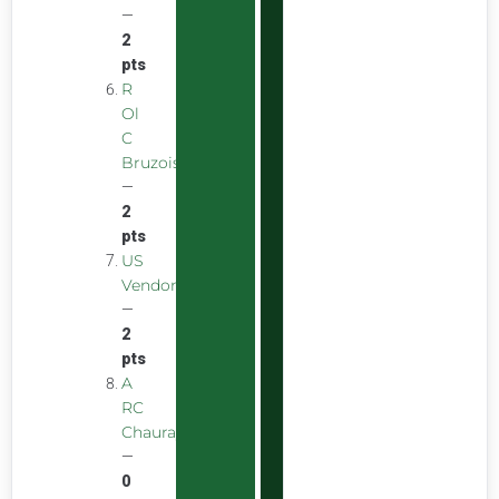
—
2
pts
R
Ol
C
Bruzois
—
2
pts
US
Vendomoise
—
2
pts
A
RC
Chauray
—
0