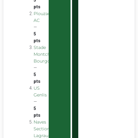
pts
Plouzane
AC
—
5
pts
Stade
Montchaninois
Bourgogne
—
5
pts
US
Genlis
—
5
pts
Naves
Section
Lagraulière