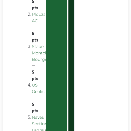
5
pts
Plouzane
AC
—
5
pts
Stade
Montchaninois
Bourgogne
—
5
pts
US
Genlis
—
5
pts
Naves
Section
Lagraulière