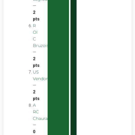
—
2
pts
R
Ol
C
Bruzois
—
2
pts
US
Vendomoise
—
2
pts
A
RC
Chauray
—
0