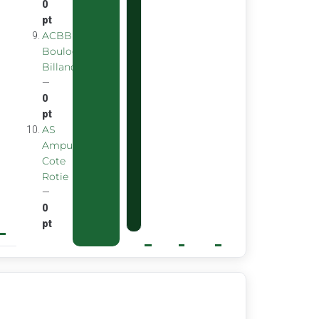
0
pt
ACBB
Boulogne
Billancourt
—
0
pt
AS
Ampuis
Cote
Rotie
—
0
pt