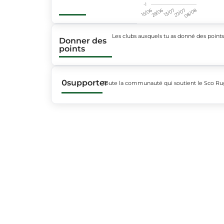
-1
15/06
29/06
13/07
27/07
08/08
Les clubs auxquels tu as donné des point
Donner des
points
0
supporter
Toute la communauté qui soutient le Sco R