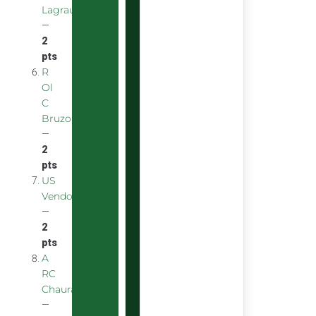
Lagraulière
—
2
pts
R
Ol
C
Bruzois
—
2
pts
US
Vendomoise
—
2
pts
A
RC
Chauray
—