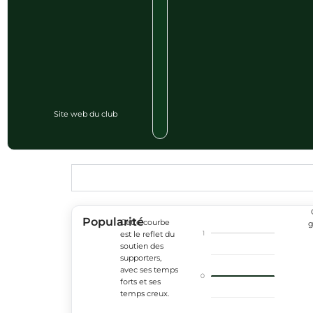
Site web du club
Popularité
Cette courbe
g
1
est le reflet du
soutien des
supporters,
avec ses temps
0
forts et ses
temps creux.