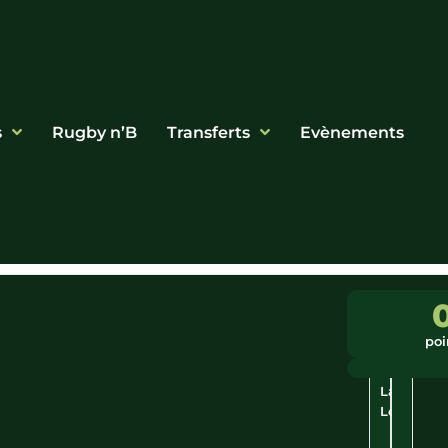
s
Rugby n’B
Transferts
Evènements
Ligue
Ville
:
:
poi
Pays
Anger
De
La
Loire