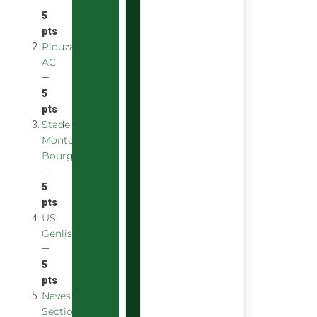
—
5
pts
Plouzane
AC
—
5
pts
Stade
Montchaninois
Bourgogne
—
5
pts
US
Genlis
—
5
pts
Naves
Section