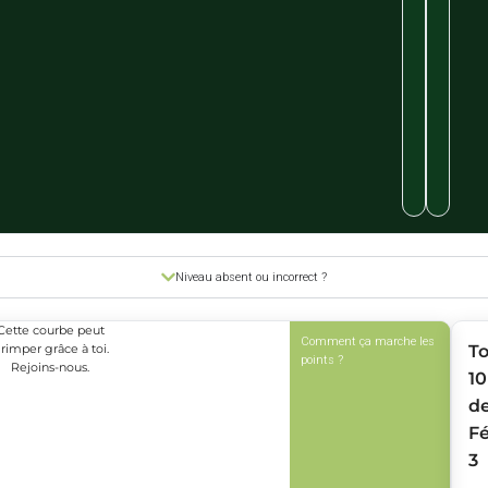
Niveau absent ou incorrect ?
Cette courbe peut
Comment ça marche les
rimper grâce à toi.
T
points ?
Rejoins-nous.
10
d
Fé
3