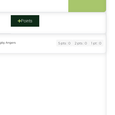
s
Points
ugby Angers
5 pts : 0
2 pts : 0
1 pt : 0