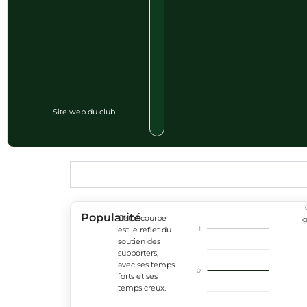
Site web du club
Popularité
Cette courbe
g
1
est le reflet du
soutien des
supporters,
avec ses temps
0
forts et ses
temps creux.