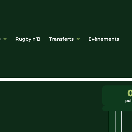
s
Rugby n’B
Transferts
Evènements
Ligue
Ville
:
:
poi
Nouvelle
Ussel
Aquitaine