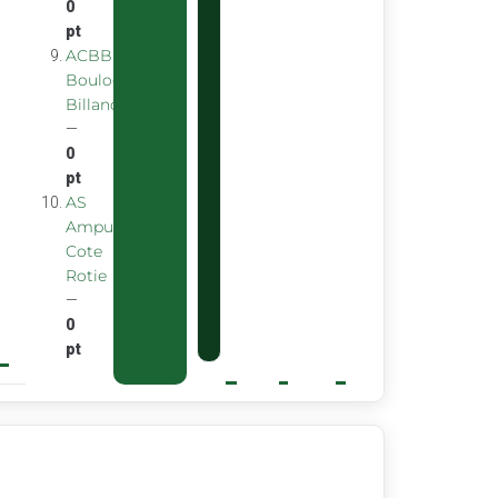
0
pt
ACBB
Boulogne
Billancourt
—
0
pt
AS
Ampuis
Cote
Rotie
—
0
pt