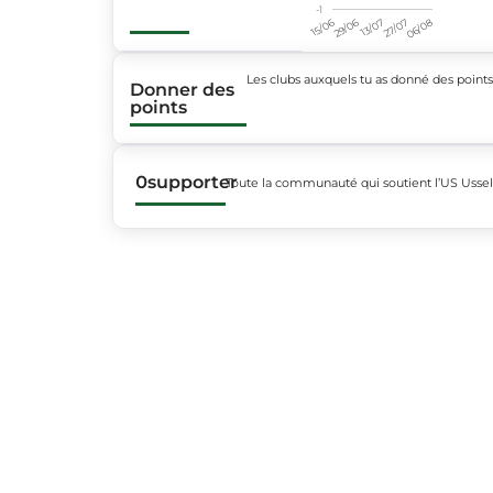
-1
15/06
29/06
13/07
27/07
06/08
Les clubs auxquels tu as donné des point
Donner des
points
0
supporter
Toute la communauté qui soutient l’US Usse