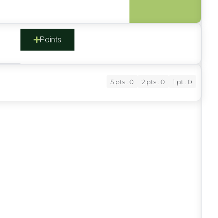
s
Points
l
5 pts : 0
2 pts : 0
1 pt : 0