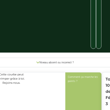
Niveau absent ou incorrect ?
Cette courbe peut
Comment ça marche les
rimper grâce à toi.
T
points ?
Rejoins-nous.
10
d
Fé
3