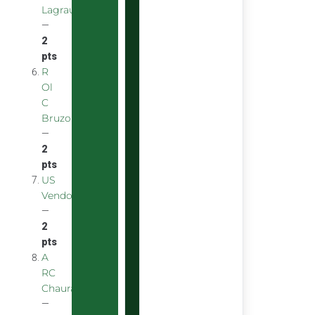
Lagraulière
—
2
pts
R
Ol
C
Bruzois
—
2
pts
US
Vendomoise
—
2
pts
A
RC
Chauray
—