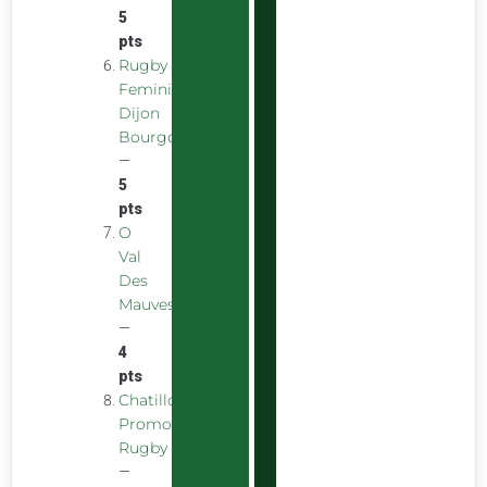
5
pts
Rugby
Feminin
Dijon
Bourgogne
—
5
pts
O
Val
Des
Mauves
—
4
pts
Chatillon
Promotion
Rugby
—