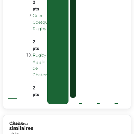
2
pts
Guer
Coetquidan
Rugby
—
2
pts
Rugby
Agglomeration
de
Chateaubourg
—
2
pts
Clubs
Découvrez
similaires
d’autres
clubs