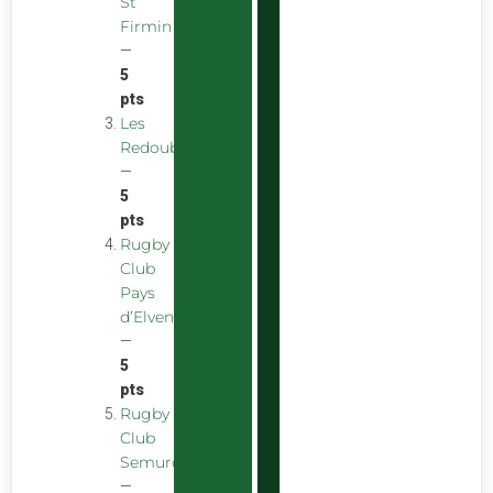
St
Firmin
—
5
pts
Les
Redoubstables
—
5
pts
Rugby
Club
Pays
d’Elven
—
5
pts
Rugby
Club
Semurois
—