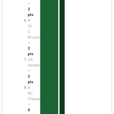
—
2
pts
R
Ol
C
Bruzois
—
2
pts
US
Vendomoise
—
2
pts
A
RC
Chauray
—
0