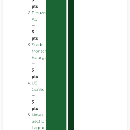
pts
Plouzane
AC
—
5
pts
Stade
Montchaninois
Bourgogne
—
5
pts
US
Genlis
—
5
pts
Naves
Section
Lagraulière