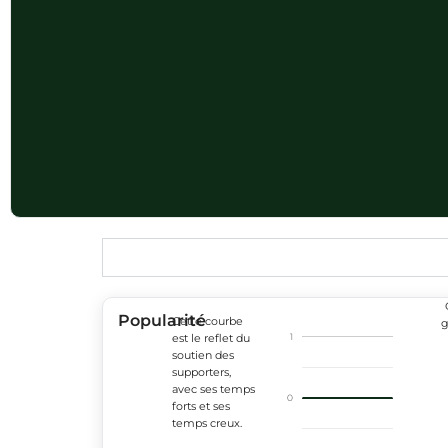
Popularité
Cette courbe
g
1
est le reflet du
soutien des
supporters,
avec ses temps
0
forts et ses
temps creux.