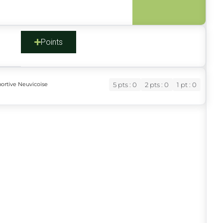
s
Points
portive Neuvicoise
5 pts : 0
2 pts : 0
1 pt : 0