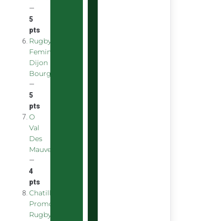
—
5
pts
Rugby
Feminin
Dijon
Bourgogne
—
5
pts
O
Val
Des
Mauves
—
4
pts
Chatillon
Promotion
Rugby