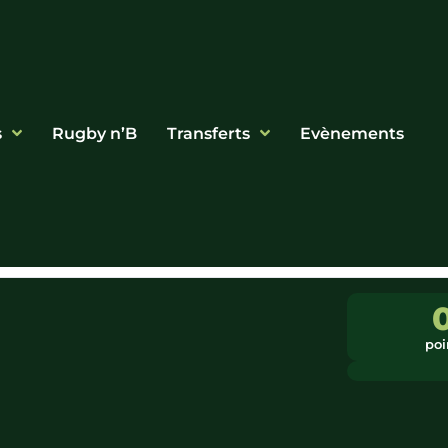
s
Rugby n’B
Transferts
Evènements
poi