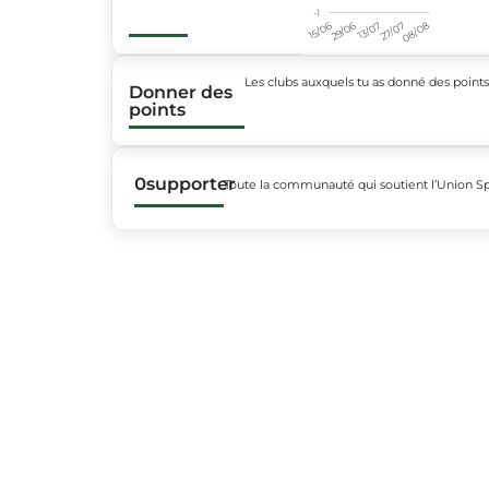
-1
15/06
29/06
13/07
27/07
08/08
Les clubs auxquels tu as donné des point
Donner des
points
0
supporter
Toute la communauté qui soutient l’Union S