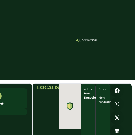
Connexion
LOCALISATION
Adresse:
Stade
0
Non
:
Renseigné
Non
renseigné
nt