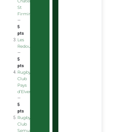
Chatenoy
St
Firmin
—
5
pts
Les
Redoubstables
—
5
pts
Rugby
Club
Pays
d’Elven
—
5
pts
Rugby
Club
Semurois