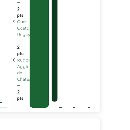
—
2
pts
Guer
Coetquidan
Rugby
—
2
pts
Rugby
Agglomeration
de
Chateaubourg
—
2
pts