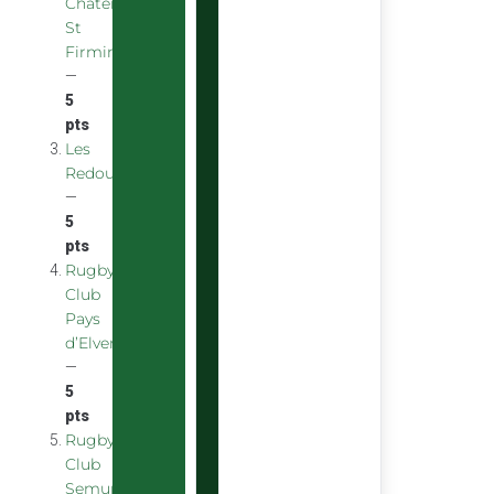
Chatenoy
St
Firmin
—
5
pts
Les
Redoubstables
—
5
pts
Rugby
Club
Pays
d’Elven
—
5
pts
Rugby
Club
Semurois