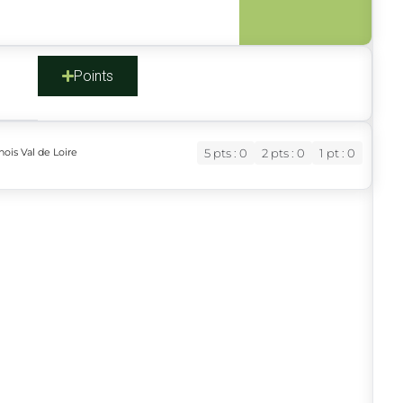
s
Points
ois Val de Loire
5 pts : 0
2 pts : 0
1 pt : 0