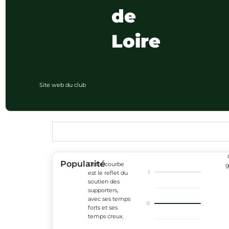
de
Loire
Site web du club
Popularité
Cette courbe
g
1
est le reflet du
soutien des
supporters,
avec ses temps
0
forts et ses
temps creux.