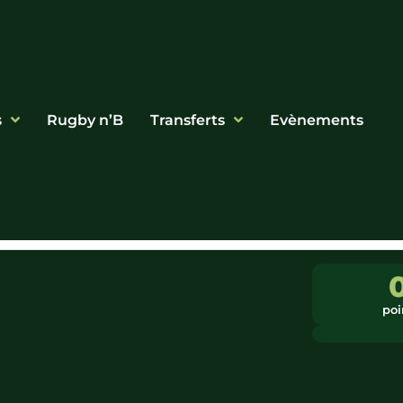
s
Rugby n’B
Transferts
Evènements
poi