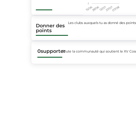
-1
15/06
29/06
13/07
27/07
07/08
Les clubs auxquels tu as donné des point
Donner des
points
0
supporter
Toute la communauté qui soutient le XV Cosn