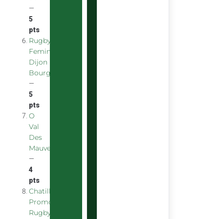
—
5
pts
Rugby
Feminin
Dijon
Bourgogne
—
5
pts
O
Val
Des
Mauves
—
4
pts
Chatillon
Promotion
Rugby