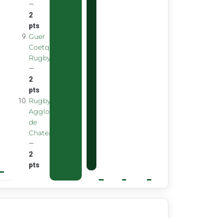
—
2
pts
Guer
Coetquidan
Rugby
—
2
pts
Rugby
Agglomeration
de
Chateaubourg
—
2
pts