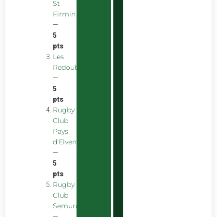
St
Firmin
—
5
pts
Les
Redoubstables
—
5
pts
Rugby
Club
Pays
d’Elven
—
5
pts
Rugby
Club
Semurois
—