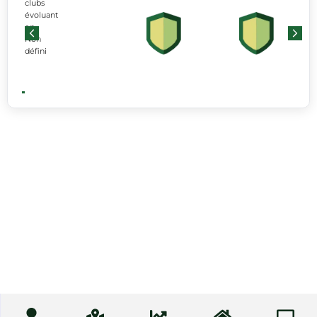
clubs
évoluant
en
Non
défini