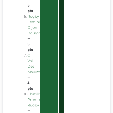
5
pts
Rugby
Feminin
Dijon
Bourgogne
—
5
pts
O
Val
Des
Mauves
—
4
pts
Chatillon
Promotion
Rugby
—