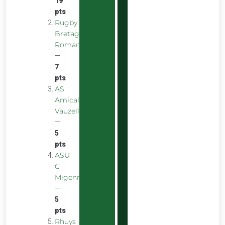
19
pts
Rugby
Bretagne
Romantique
—
7
pts
AS
Amicale
Vauzelles
—
5
pts
ASU
C
Migennes
—
5
pts
Rhuys