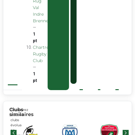
Rug
Val
Indre
Brenne
—
1
pt
Chartreuse
Rugby
Club
—
1
pt
Clubs
Découvrez
similaires
d’autres
clubs
évoluant
en