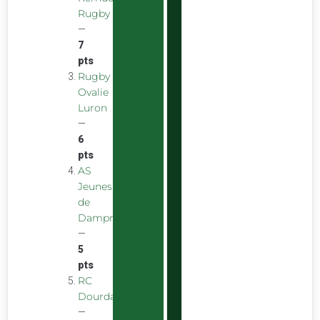
Rugby
—
7
pts
Rugby
Ovalie
Luron
—
6
pts
AS
Jeunes
de
Dampniat
—
5
pts
RC
Dourdan
—