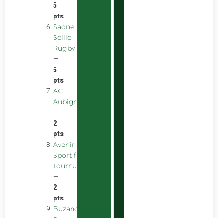
5
pts
Saone
Seille
Rugby
—
5
pts
AC
Aubigny
—
2
pts
Avenir
Sportif
Tournus
—
2
pts
Buzancais