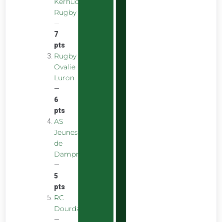
Kerhuon
Rugby
—
7
pts
Rugby
Ovalie
Luron
—
6
pts
AS
Jeunes
de
Dampniat
—
5
pts
RC
Dourdan
—