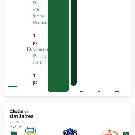
Rug
Val
Indre
Brenne
—
1
pt
Chartreuse
Rugby
Club
—
1
pt
Clubs
Découvrez
similaires
d’autres
clubs
évoluant
en