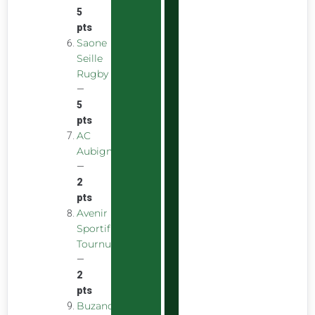
5
pts
Saone
Seille
Rugby
—
5
pts
AC
Aubigny
—
2
pts
Avenir
Sportif
Tournus
—
2
pts
Buzancais