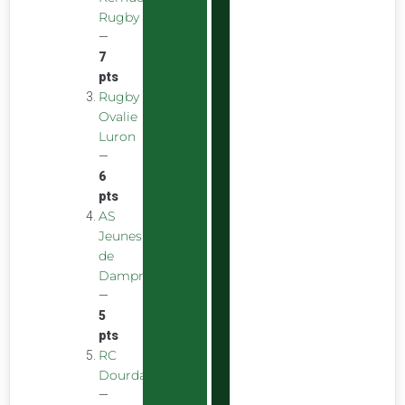
Rugby
—
7
pts
Rugby
Ovalie
Luron
—
6
pts
AS
Jeunes
de
Dampniat
—
5
pts
RC
Dourdan
—