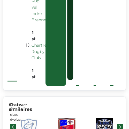
Rug
Val
Indre
Brenne
—
1
pt
Chartreuse
Rugby
Club
—
1
pt
Clubs
Découvrez
similaires
d’autres
clubs
évoluant
en