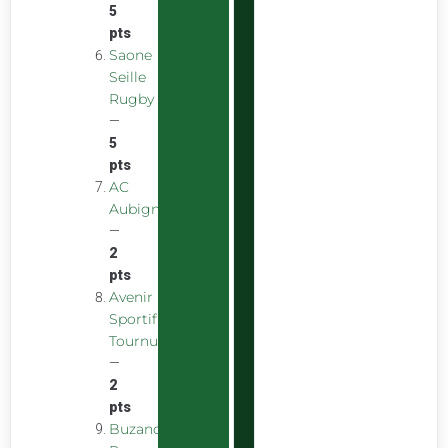
5
pts
Saone
Seille
Rugby
—
5
pts
AC
Aubigny
—
2
pts
Avenir
Sportif
Tournus
—
2
pts
Buzancais