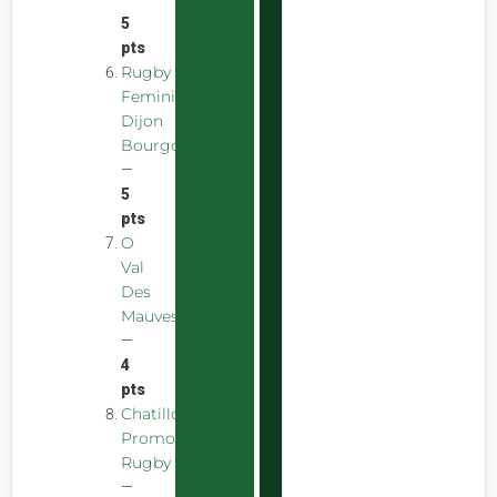
5
pts
Rugby
Feminin
Dijon
Bourgogne
—
5
pts
O
Val
Des
Mauves
—
4
pts
Chatillon
Promotion
Rugby
—