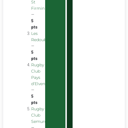
St
Firmin
—
5
pts
Les
Redoubstables
—
5
pts
Rugby
Club
Pays
d’Elven
—
5
pts
Rugby
Club
Semurois
—