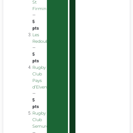
St
Firmin
—
5
pts
Les
Redoubstables
—
5
pts
Rugby
Club
Pays
d’Elven
—
5
pts
Rugby
Club
Semurois
—