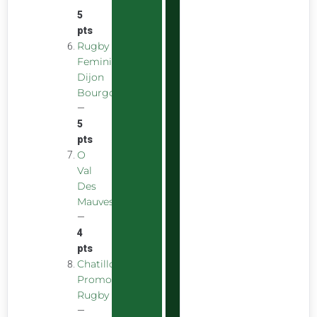
5
pts
Rugby
Feminin
Dijon
Bourgogne
—
5
pts
O
Val
Des
Mauves
—
4
pts
Chatillon
Promotion
Rugby
—