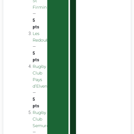
St
Firmin
—
5
pts
Les
Redoubstables
—
5
pts
Rugby
Club
Pays
d’Elven
—
5
pts
Rugby
Club
Semurois
—