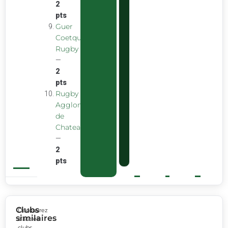
2
pts
Guer
Coetquidan
Rugby
—
2
pts
Rugby
Agglomeration
de
Chateaubourg
—
2
pts
Clubs
Découvrez
similaires
d’autres
clubs