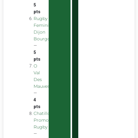
5
pts
Rugby
Feminin
Dijon
Bourgogne
—
5
pts
O
Val
Des
Mauves
—
4
pts
Chatillon
Promotion
Rugby
—