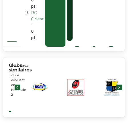
0
pt
RC
Orleans
—
0
pt
Clubs
Découvrez
similaires
d’autres
clubs
évoluant
en
Nationale
2