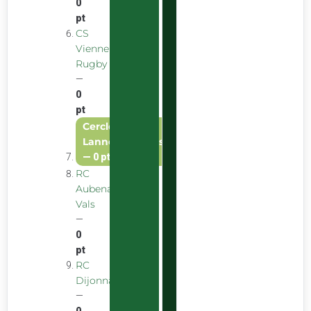
0
pt
CS
Vienne
Rugby
—
0
pt
Cercle Amical
Lannemezanais
—
0 pt
RC
Aubenas
Vals
—
0
pt
RC
Dijonnais
—