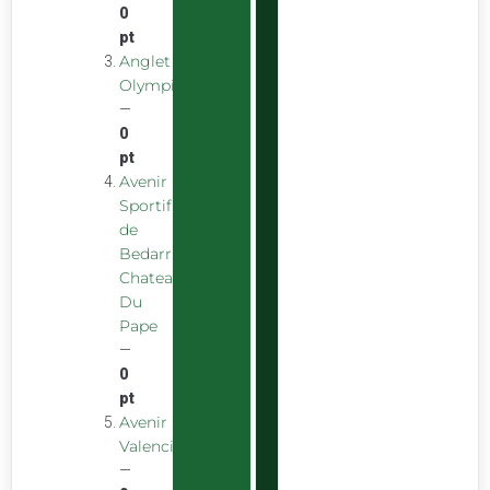
0
pt
Anglet
Olympique
—
0
pt
Avenir
Sportif
de
Bedarrides
Chateauneuf
Du
Pape
—
0
pt
Avenir
Valencien
—