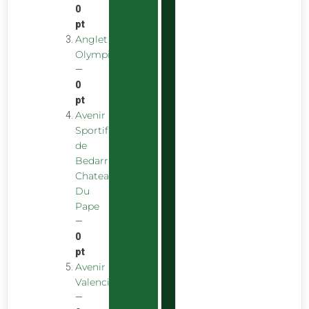
0
pt
Anglet
Olympique
—
0
pt
Avenir
Sportif
de
Bedarrides
Chateauneuf
Du
Pape
—
0
pt
Avenir
Valencien
—