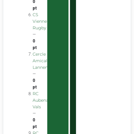
0
pt
CS
Vienne
Rugby
—
0
pt
Cercle
Amical
Lannemezanais
—
0
pt
RC
Aubenas
Vals
—
0
pt
RC