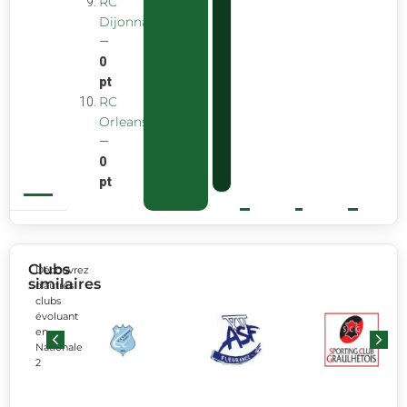
RC
Dijonnais
—
0
pt
RC
Orleans
—
0
pt
Clubs
Découvrez
similaires
d’autres
clubs
évoluant
en
Nationale
2