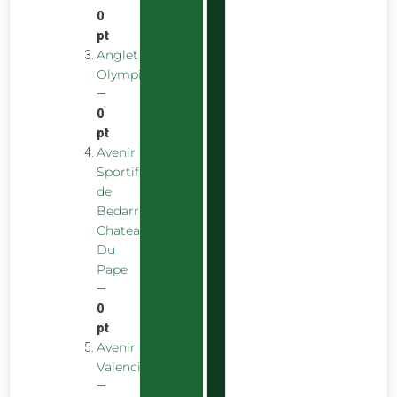
0
pt
Anglet
Olympique
—
0
pt
Avenir
Sportif
de
Bedarrides
Chateauneuf
Du
Pape
—
0
pt
Avenir
Valencien
—