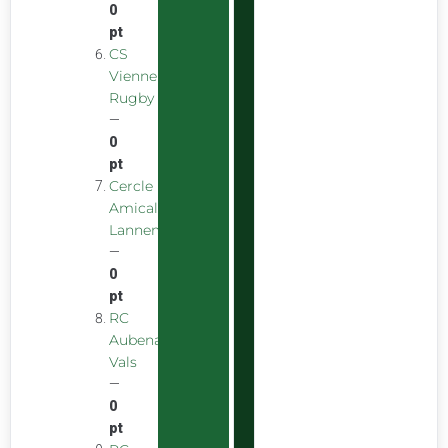
0
pt
CS
Vienne
Rugby
—
0
pt
Cercle
Amical
Lannemezanais
—
0
pt
RC
Aubenas
Vals
—
0
pt