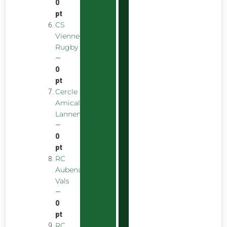
0
pt
CS
Vienne
Rugby
—
0
pt
Cercle
Amical
Lannemezanais
—
0
pt
RC
Aubenas
Vals
—
0
pt
RC