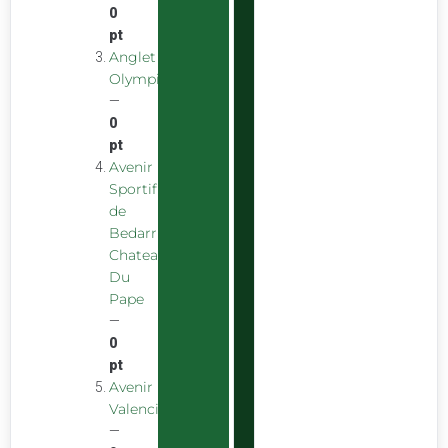
0
pt
Anglet
Olympique
—
0
pt
Avenir
Sportif
de
Bedarrides
Chateauneuf
Du
Pape
—
0
pt
Avenir
Valencien
—