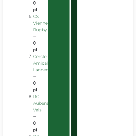
0
pt
CS
Vienne
Rugby
—
0
pt
Cercle
Amical
Lannemezanais
—
0
pt
RC
Aubenas
Vals
—
0
pt