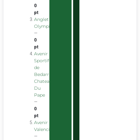
0
pt
Anglet
Olympique
—
0
pt
Avenir
Sportif
de
Bedarrides
Chateauneuf
Du
Pape
—
0
pt
Avenir
Valencien
—