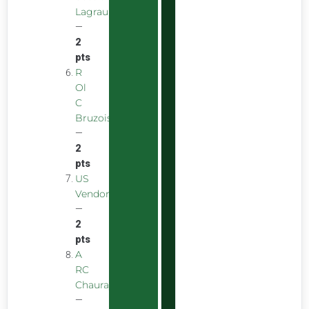
Lagraulière
—
2
pts
R
Ol
C
Bruzois
—
2
pts
US
Vendomoise
—
2
pts
A
RC
Chauray
—