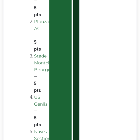
—
5
pts
Plouzane
AC
—
5
pts
Stade
Montchaninois
Bourgogne
—
5
pts
US
Genlis
—
5
pts
Naves
Section