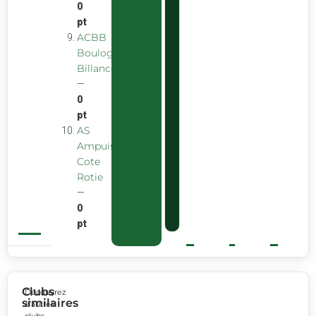
0
pt
ACBB
Boulogne
Billancourt
—
0
pt
AS
Ampuis
Cote
Rotie
—
0
pt
Clubs
Découvrez
similaires
d’autres
clubs