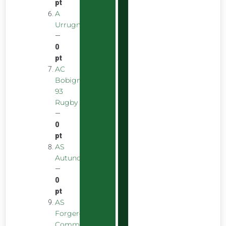
pt
A
Urrugnarrak
—
0
pt
AC
Bobigny
93
Rugby
—
0
pt
AS
Autunoise
—
0
pt
AS
Forgeron
Commentryens