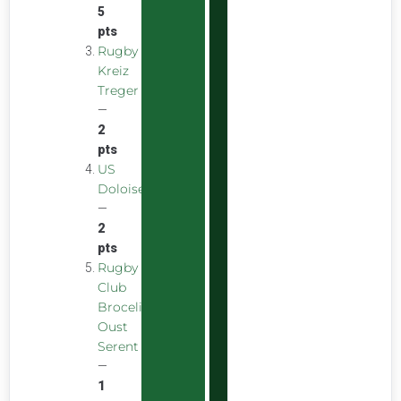
5
pts
Rugby
Kreiz
Treger
—
2
pts
US
Doloise
—
2
pts
Rugby
Club
Broceliande
Oust
Serent
—
1