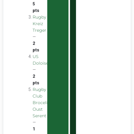
5
pts
Rugby
Kreiz
Treger
—
2
pts
US
Doloise
—
2
pts
Rugby
Club
Broceliande
Oust
Serent
—
1