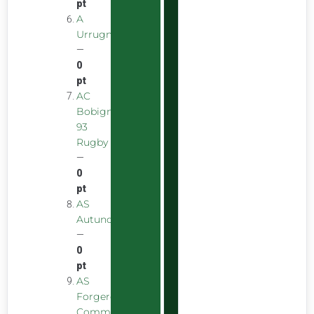
pt
A
Urrugnarrak
—
0
pt
AC
Bobigny
93
Rugby
—
0
pt
AS
Autunoise
—
0
pt
AS
Forgeron
Commentryens